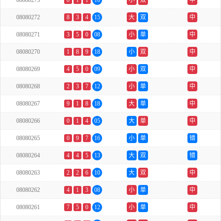
08080273
8
1
1
10
小
双
中
08080272
8
3
4
15
大
双
中
08080271
3
5
0
08
小
单
中
08080270
1
8
9
18
小
双
中
08080269
4
5
0
09
小
双
中
08080268
2
3
7
12
小
单
中
08080267
9
1
8
18
大
单
中
08080266
0
1
4
05
大
单
中
08080265
0
9
7
16
小
单
错
08080264
4
4
5
13
大
双
错
08080263
2
2
6
10
大
双
中
08080262
4
1
3
08
小
单
中
08080261
7
5
0
12
小
单
中