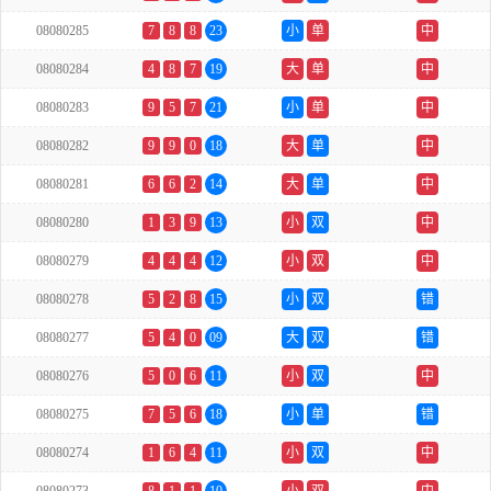
08080285
7
8
8
23
小
单
中
08080284
4
8
7
19
大
单
中
08080283
9
5
7
21
小
单
中
08080282
9
9
0
18
大
单
中
08080281
6
6
2
14
大
单
中
08080280
1
3
9
13
小
双
中
08080279
4
4
4
12
小
双
中
08080278
5
2
8
15
小
双
错
08080277
5
4
0
09
大
双
错
08080276
5
0
6
11
小
双
中
08080275
7
5
6
18
小
单
错
08080274
1
6
4
11
小
双
中