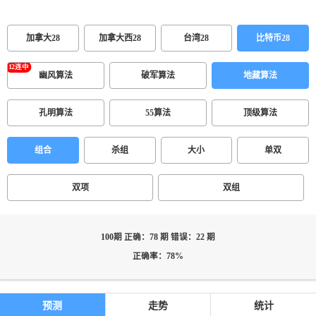
加拿大28
加拿大西28
台湾28
比特币28
幽风算法
破军算法
地藏算法
孔明算法
55算法
顶级算法
组合
杀组
大小
单双
双项
双组
100期 正确：78 期 错误：22 期
正确率：78%
预测
走势
统计