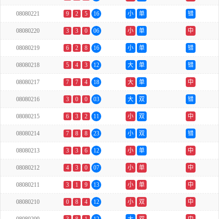
08080221
9
2
5
16
小
单
错
08080220
3
3
0
06
小
单
中
08080219
6
2
8
16
小
单
错
08080218
5
4
3
12
大
单
错
08080217
7
7
4
18
大
单
中
08080216
3
0
0
03
大
双
错
08080215
6
3
2
11
小
双
中
08080214
7
8
8
23
小
双
错
08080213
3
3
6
12
小
单
中
08080212
4
3
0
07
小
单
中
08080211
3
1
9
13
小
单
中
08080210
0
8
4
12
小
双
中