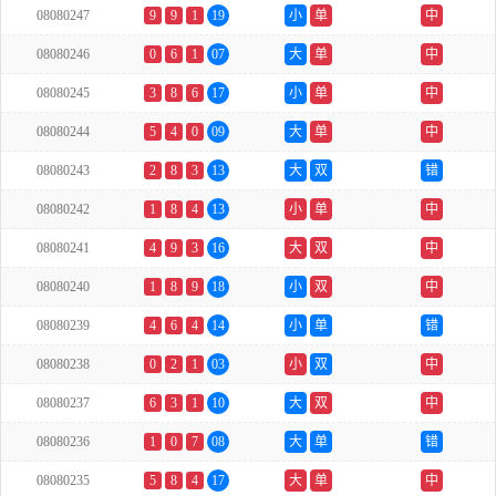
08080247
9
9
1
19
小
单
中
08080246
0
6
1
07
大
单
中
08080245
3
8
6
17
小
单
中
08080244
5
4
0
09
大
单
中
08080243
2
8
3
13
大
双
错
08080242
1
8
4
13
小
单
中
08080241
4
9
3
16
大
双
中
08080240
1
8
9
18
小
双
中
08080239
4
6
4
14
小
单
错
08080238
0
2
1
03
小
双
中
08080237
6
3
1
10
大
双
中
08080236
1
0
7
08
大
单
错
08080235
5
8
4
17
大
单
中