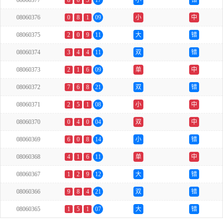
08060377
8
6
3
17
小
错
08060376
0
8
1
09
小
中
08060375
2
0
9
11
大
错
08060374
3
4
4
11
双
错
08060373
2
1
6
09
单
中
08060372
7
6
8
21
双
错
08060371
2
5
1
08
小
中
08060370
0
4
0
04
双
中
08060369
6
0
8
14
小
错
08060368
4
1
6
11
单
中
08060367
1
2
9
12
大
错
08060366
9
8
4
21
双
错
08060365
1
5
1
07
大
错