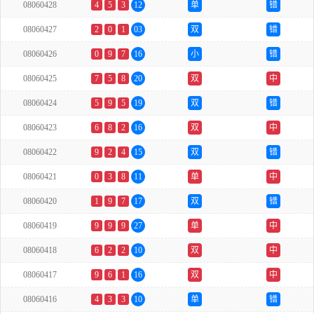
08060428
4
5
3
12
单
错
08060427
2
0
1
03
双
错
08060426
0
9
7
16
小
错
08060425
7
5
8
20
双
中
08060424
5
9
5
19
双
错
08060423
6
8
2
16
双
中
08060422
9
2
4
15
双
错
08060421
0
3
8
11
单
中
08060420
1
9
7
17
双
错
08060419
9
9
9
27
单
中
08060418
6
2
2
10
双
中
08060417
9
6
1
16
双
中
08060416
4
3
3
10
单
错