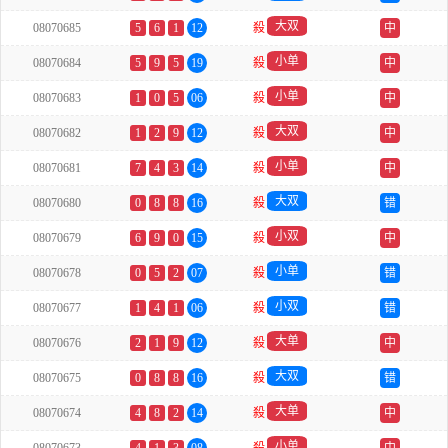
大双
08070685
5
6
1
12
殺
中
小单
08070684
5
9
5
19
殺
中
小单
08070683
1
0
5
06
殺
中
大双
08070682
1
2
9
12
殺
中
小单
08070681
7
4
3
14
殺
中
大双
08070680
0
8
8
16
殺
错
小双
08070679
6
9
0
15
殺
中
小单
08070678
0
5
2
07
殺
错
小双
08070677
1
4
1
06
殺
错
大单
08070676
2
1
9
12
殺
中
大双
08070675
0
8
8
16
殺
错
大单
08070674
4
8
2
14
殺
中
小单