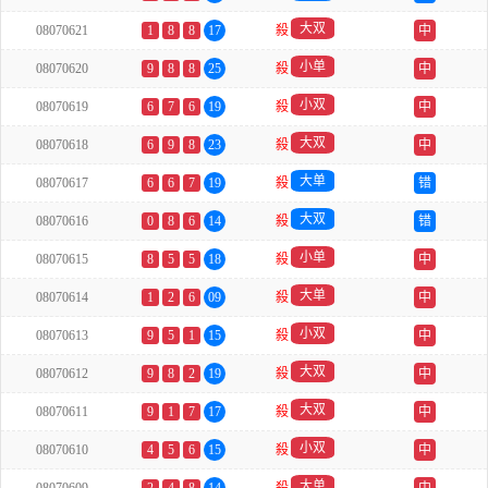
大双
08070621
1
8
8
17
殺
中
小单
08070620
9
8
8
25
殺
中
小双
08070619
6
7
6
19
殺
中
大双
08070618
6
9
8
23
殺
中
大单
08070617
6
6
7
19
殺
错
大双
08070616
0
8
6
14
殺
错
小单
08070615
8
5
5
18
殺
中
大单
08070614
1
2
6
09
殺
中
小双
08070613
9
5
1
15
殺
中
大双
08070612
9
8
2
19
殺
中
大双
08070611
9
1
7
17
殺
中
小双
08070610
4
5
6
15
殺
中
大单