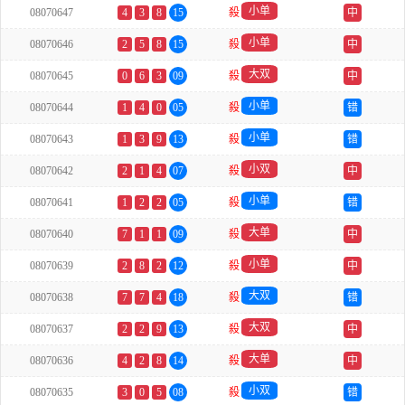
小单
08070647
4
3
8
15
殺
中
小单
08070646
2
5
8
15
殺
中
大双
08070645
0
6
3
09
殺
中
小单
08070644
1
4
0
05
殺
错
小单
08070643
1
3
9
13
殺
错
小双
08070642
2
1
4
07
殺
中
小单
08070641
1
2
2
05
殺
错
大单
08070640
7
1
1
09
殺
中
小单
08070639
2
8
2
12
殺
中
大双
08070638
7
7
4
18
殺
错
大双
08070637
2
2
9
13
殺
中
大单
08070636
4
2
8
14
殺
中
小双
08070635
3
0
5
08
殺
错