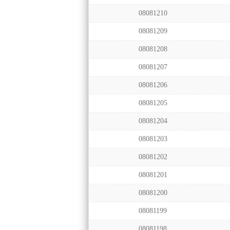
08081210
08081209
08081208
08081207
08081206
08081205
08081204
08081203
08081202
08081201
08081200
08081199
08081198