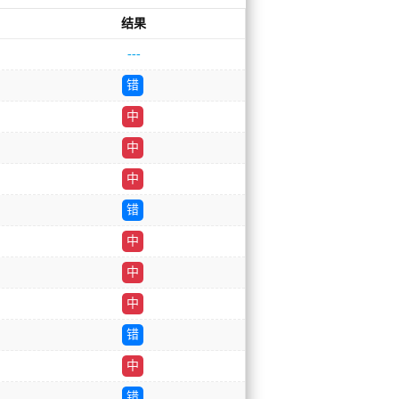
结果
---
错
中
中
中
错
中
中
中
错
中
错