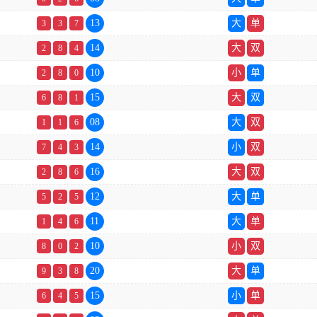
13
大
单
3
3
7
14
大
双
2
8
4
10
小
单
2
8
0
15
大
双
6
8
1
08
大
双
1
1
6
14
小
双
7
4
3
16
大
双
2
8
6
12
大
单
5
2
5
11
大
单
1
4
6
10
小
双
8
0
2
20
大
单
9
3
8
15
小
单
6
4
5