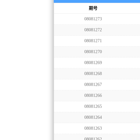
期号
08081273
08081272
08081271
08081270
08081269
08081268
08081267
08081266
08081265
08081264
08081263
08081262