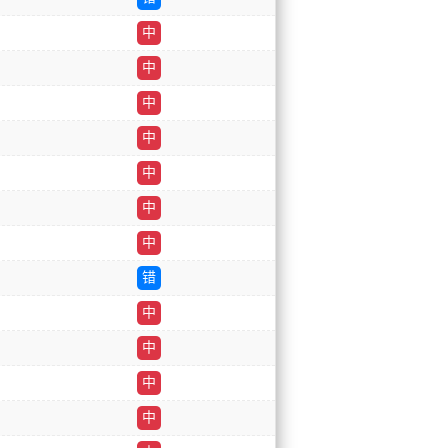
中
中
中
中
中
中
中
错
中
中
中
中