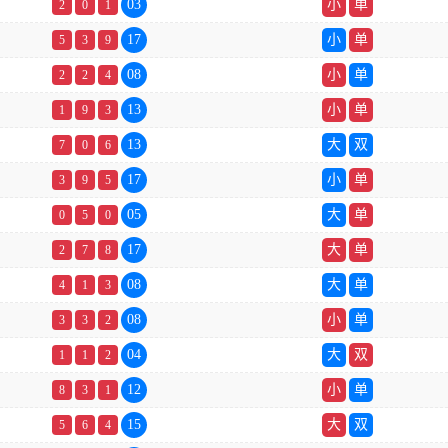
03
小
单
2
0
1
17
小
单
5
3
9
08
小
单
2
2
4
13
小
单
1
9
3
13
大
双
7
0
6
17
小
单
3
9
5
05
大
单
0
5
0
17
大
单
2
7
8
08
大
单
4
1
3
08
小
单
3
3
2
04
大
双
1
1
2
12
小
单
8
3
1
15
大
双
5
6
4