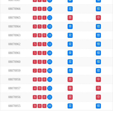
08070967
8
1
3
12
单
错
08070966
4
1
2
07
双
错
08070965
8
4
1
13
单
中
08070964
3
5
2
10
单
错
08070963
2
8
9
19
双
错
08070962
5
3
5
13
双
错
08070961
5
3
2
10
单
错
08070960
1
3
1
05
双
错
08070959
2
6
0
08
单
错
08070958
0
8
8
16
双
中
08070957
4
9
2
15
单
中
08070956
6
8
8
22
双
中
08070955
9
0
0
09
双
错