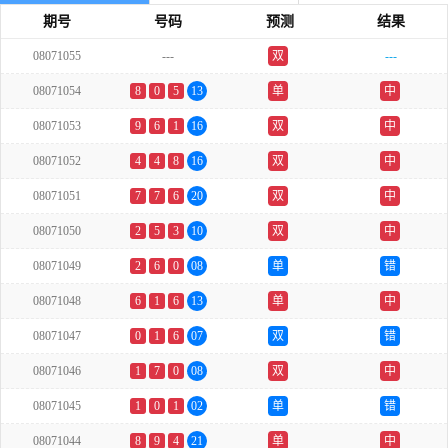
期号
号码
预测
结果
08071055
---
双
---
08071054
8
0
5
13
单
中
08071053
9
6
1
16
双
中
08071052
4
4
8
16
双
中
08071051
7
7
6
20
双
中
08071050
2
5
3
10
双
中
08071049
2
6
0
08
单
错
08071048
6
1
6
13
单
中
08071047
0
1
6
07
双
错
08071046
1
7
0
08
双
中
08071045
1
0
1
02
单
错
08071044
8
9
4
21
单
中