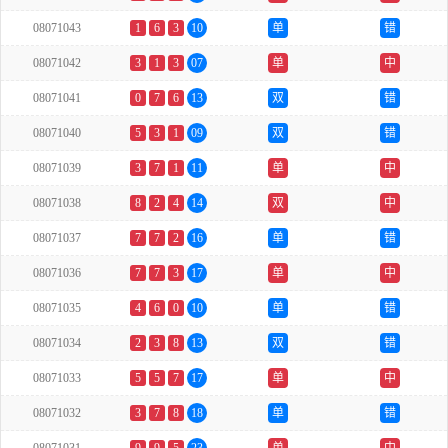
08071043
1
6
3
10
单
错
08071042
3
1
3
07
单
中
08071041
0
7
6
13
双
错
08071040
5
3
1
09
双
错
08071039
3
7
1
11
单
中
08071038
8
2
4
14
双
中
08071037
7
7
2
16
单
错
08071036
7
7
3
17
单
中
08071035
4
6
0
10
单
错
08071034
2
3
8
13
双
错
08071033
5
5
7
17
单
中
08071032
3
7
8
18
单
错