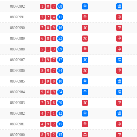
08070992
1
0
7
08
单
错
08070991
5
2
4
11
单
中
08070990
7
0
9
16
双
中
08070989
6
8
8
22
双
中
08070988
5
1
3
09
单
中
08070987
1
9
7
17
双
错
08070986
8
9
7
24
双
中
08070985
1
9
0
10
单
错
08070984
9
6
9
24
单
错
08070983
7
5
8
20
双
中
08070982
4
7
1
12
单
错
08070981
4
9
2
15
单
中
08070980
8
5
2
15
单
中