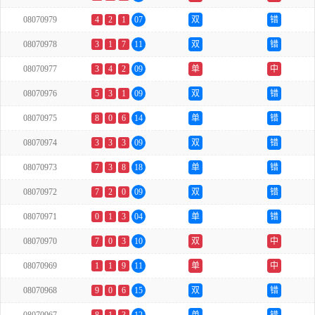
08070979
4
2
1
07
双
错
08070978
3
1
7
11
双
错
08070977
3
4
2
09
单
中
08070976
5
3
1
09
双
错
08070975
8
0
6
14
单
错
08070974
3
3
3
09
双
错
08070973
7
3
8
18
单
错
08070972
7
2
0
09
双
错
08070971
0
1
3
04
单
错
08070970
7
0
3
10
双
中
08070969
1
1
9
11
单
中
08070968
9
0
6
15
双
错