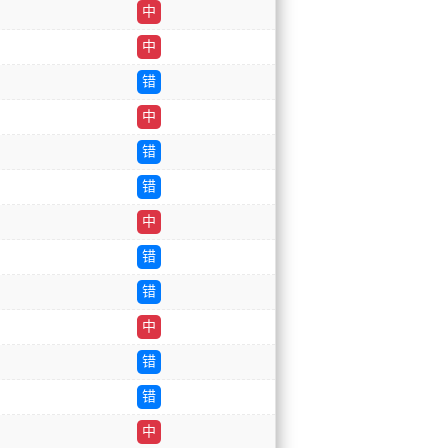
中
中
错
中
错
错
中
错
错
中
错
错
中