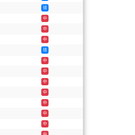
错
中
中
中
错
中
中
中
中
中
中
中
中