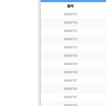
期号
08060795
08060794
08060793
08060792
08060791
08060790
08060789
08060788
08060787
08060786
08060785
08060784