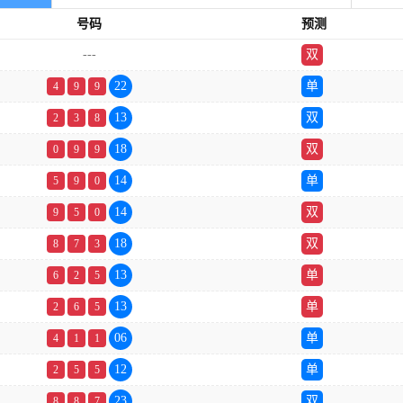
号码
预测
---
双
22
单
4
9
9
13
双
2
3
8
18
双
0
9
9
14
单
5
9
0
14
双
9
5
0
18
双
8
7
3
13
单
6
2
5
13
单
2
6
5
06
单
4
1
1
12
单
2
5
5
23
双
8
8
7