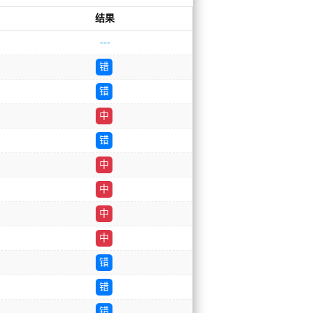
结果
---
错
错
中
错
中
中
中
中
错
错
错