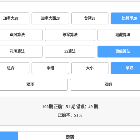
加拿大28
加拿大西28
台湾28
比特币28
幽风算法
破军算法
地藏算法
孔明算法
55算法
顶级算法
组合
杀组
大小
单双
双项
双组
100期 正确：51 期 错误：49 期
正确率：51%
走势