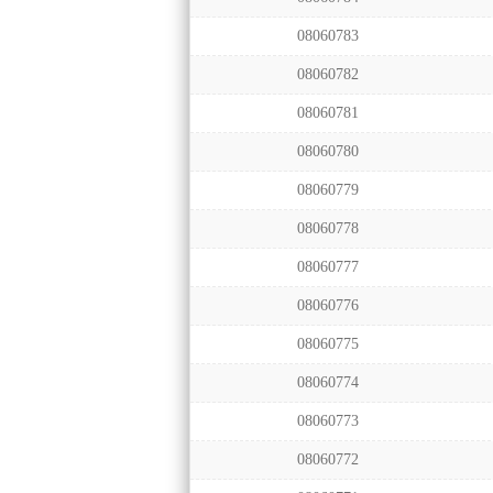
08060783
08060782
08060781
08060780
08060779
08060778
08060777
08060776
08060775
08060774
08060773
08060772