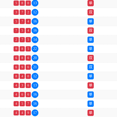
13
单
5
8
0
12
双
3
7
2
16
单
5
7
4
16
双
7
5
4
14
单
2
7
5
22
单
9
8
5
20
双
6
8
6
21
双
6
9
6
12
单
8
4
0
13
单
4
3
6
16
单
4
6
6
16
单
4
5
7
17
单
4
4
9