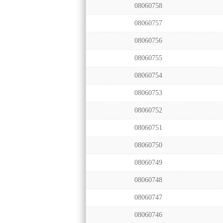
08060758
08060757
08060756
08060755
08060754
08060753
08060752
08060751
08060750
08060749
08060748
08060747
08060746