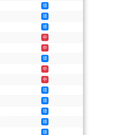
错
错
错
中
中
错
中
中
错
错
错
错
错