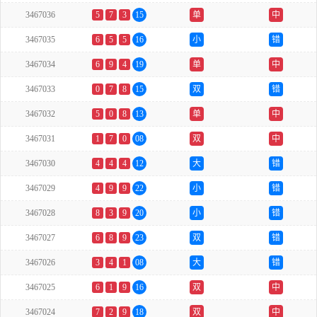
3467036
5
7
3
15
单
中
3467035
6
5
5
16
小
错
3467034
6
9
4
19
单
中
3467033
0
7
8
15
双
错
3467032
5
0
8
13
单
中
3467031
1
7
0
08
双
中
3467030
4
4
4
12
大
错
3467029
4
9
9
22
小
错
3467028
8
3
9
20
小
错
3467027
6
8
9
23
双
错
3467026
3
4
1
08
大
错
3467025
6
1
9
16
双
中
3467024
7
2
9
18
双
中