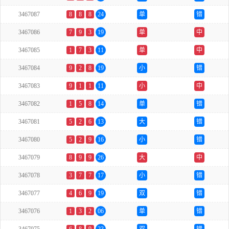
3467087
8
8
8
24
单
错
3467086
7
9
3
19
单
中
3467085
1
7
3
11
单
中
3467084
9
2
8
19
小
错
3467083
9
1
1
11
小
中
3467082
1
5
8
14
单
错
3467081
5
2
6
13
大
错
3467080
5
2
9
16
小
错
3467079
8
9
9
26
大
中
3467078
3
7
7
17
小
错
3467077
4
6
9
19
双
错
3467076
1
3
2
06
单
错