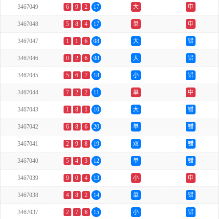
3467049
6
9
2
17
大
中
3467048
5
8
4
17
单
中
3467047
1
1
6
08
大
错
3467046
0
2
6
08
大
错
3467045
5
6
7
18
小
错
3467044
7
2
2
11
单
中
3467043
1
8
1
10
大
错
3467042
6
8
6
20
单
错
3467041
2
9
8
19
双
错
3467040
5
4
3
12
单
错
3467039
9
0
4
13
小
中
3467038
4
8
2
14
单
错
3467037
2
7
6
15
小
错