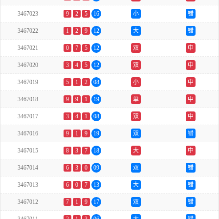
3467023
9
2
5
16
小
错
3467022
1
2
9
12
大
错
3467021
0
7
5
12
双
中
3467020
3
4
5
12
双
中
3467019
5
1
2
08
小
中
3467018
9
9
1
19
单
中
3467017
3
4
1
08
双
中
3467016
9
1
9
19
双
错
3467015
8
3
7
18
大
中
3467014
6
3
0
09
双
错
3467013
6
0
7
13
大
错
3467012
7
1
9
17
双
错