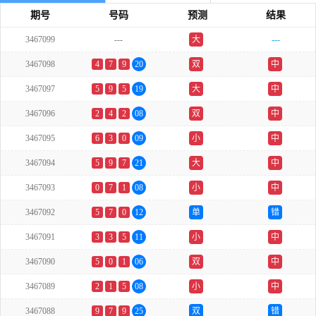
期号
号码
预测
结果
3467099
---
大
---
3467098
4
7
9
20
双
中
3467097
5
9
5
19
大
中
3467096
2
4
2
08
双
中
3467095
6
3
0
09
小
中
3467094
5
9
7
21
大
中
3467093
0
7
1
08
小
中
3467092
5
7
0
12
单
错
3467091
3
3
5
11
小
中
3467090
5
0
1
06
双
中
3467089
2
1
5
08
小
中
3467088
9
7
9
25
双
错