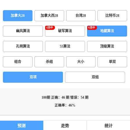
加拿大28
加拿大西28
台湾28
比特币28
幽风算法
破军算法
地藏算法
孔明算法
55算法
顶级算法
组合
杀组
大小
单双
双项
双组
100期 正确：46 期 错误：54 期
正确率：46%
预测
走势
统计