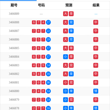
期号
号码
预测
结果
3466889
---
大
单
---
3466888
6
7
4
17
大
双
中
3466887
7
8
7
22
大
单
中
3466886
7
5
7
19
大
双
中
3466885
2
6
9
17
大
单
中
3466884
6
7
4
17
小
单
中
3466883
4
1
9
14
大
双
中
3466882
9
4
3
16
大
单
中
3466881
2
0
4
06
小
双
中
3466880
2
4
8
14
小
单
错
3466879
7
2
5
14
小
双
中
3466878
2
7
7
16
小
单
错