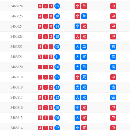
3466826
0
2
3
05
小
单
中
3466825
4
6
0
10
小
单
中
3466824
9
5
0
14
小
双
中
3466823
7
9
2
18
大
双
中
3466822
4
3
1
08
大
单
错
3466821
3
3
5
11
大
双
错
3466820
1
3
2
06
大
单
错
3466819
1
2
2
05
小
双
中
3466818
3
8
2
13
大
双
错
3466817
9
1
3
13
大
双
错
3466816
6
9
5
20
小
双
中
3466815
4
1
1
06
大
双
中
3466814
4
9
9
22
小
双
中