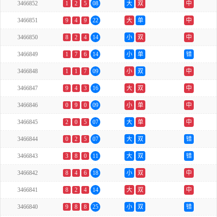
3466852
1
2
5
08
大
双
中
3466851
9
4
9
22
大
单
中
3466850
8
2
4
14
小
双
中
3466849
1
7
6
14
小
单
错
3466848
1
1
7
09
小
双
中
3466847
9
4
3
16
大
双
中
3466846
0
9
0
09
小
单
中
3466845
2
0
5
07
大
单
中
3466844
0
2
5
07
大
双
错
3466843
3
8
0
11
大
双
错
3466842
8
4
6
18
小
双
中
3466841
8
2
4
14
大
双
中
3466840
9
8
8
25
小
双
错