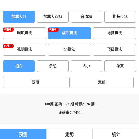
加拿大28
加拿大西28
台湾28
比特币28
幽风算法
破军算法
地藏算法
孔明算法
55算法
顶级算法
组合
杀组
大小
单双
双项
双组
100期 正确：74 期 错误：26 期
正确率：74%
预测
走势
统计