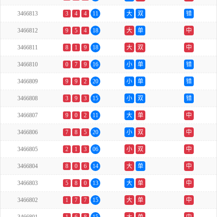
3466813
3
4
4
11
大
双
错
3466812
9
5
4
18
大
单
中
3466811
8
1
9
18
大
双
中
3466810
0
7
9
16
小
单
错
3466809
9
9
2
20
小
单
错
3466808
3
9
3
15
小
双
错
3466807
9
0
2
11
大
单
中
3466806
7
8
5
20
小
双
中
3466805
2
1
3
06
小
双
中
3466804
8
0
6
14
大
单
中
3466803
5
8
0
13
大
单
中
3466802
1
7
7
15
大
单
中