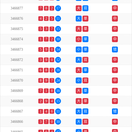
3466877
7
8
2
17
大
双
中
3466876
4
2
5
11
大
单
中
3466875
5
3
7
15
大
单
中
3466874
1
7
2
10
小
单
中
3466873
5
9
0
14
小
单
错
3466872
3
9
0
12
大
双
中
3466871
6
8
2
16
大
单
中
3466870
8
9
7
24
小
双
中
3466869
7
1
8
16
大
单
中
3466868
2
9
4
15
大
单
中
3466867
1
4
6
11
大
双
错
3466866
3
7
0
10
大
双
中