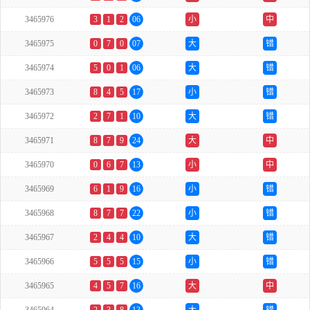
3465976
3
1
2
06
小
中
3465975
0
7
0
07
大
错
3465974
5
0
1
06
大
错
3465973
8
4
5
17
小
错
3465972
2
7
1
10
大
错
3465971
8
7
9
24
大
中
3465970
0
6
7
13
小
中
3465969
6
1
9
16
小
错
3465968
8
7
7
22
小
错
3465967
2
4
4
10
大
错
3465966
5
5
5
15
小
错
3465965
4
5
7
16
大
中