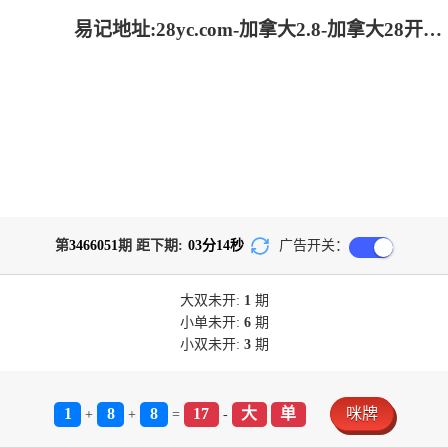
易记地址:28yc.com-加拿大2.8-加拿大28开奖-PC结果预测官网-加拿大2.8预测在线预测pc_专注研究加拿大预测!
第
3466051
期 距下期:
03
分
13
秒
广告开关：
大双
未开:
1
期
小单
未开:
6
期
小双
未开:
3
期
1
8
8
17
大
单
咪牌
+
+
=
-