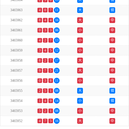
3465964
2
3
8
13
大
错
3465963
4
0
7
11
大
错
3465962
8
4
4
16
大
中
3465961
0
3
3
06
小
中
3465960
4
2
7
13
小
中
3465959
3
4
5
12
小
中
3465958
8
2
7
17
大
中
3465957
9
7
5
21
大
中
3465956
0
3
8
11
小
中
3465955
2
5
1
08
大
错
3465954
1
4
9
14
小
错
3465953
5
2
1
08
小
中
3465952
4
7
5
16
大
中