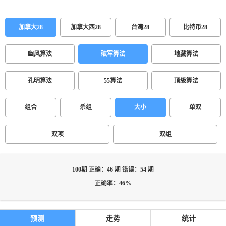
加拿大28
加拿大西28
台湾28
比特币28
幽风算法
破军算法
地藏算法
孔明算法
55算法
顶级算法
组合
杀组
大小
单双
双项
双组
100期 正确：46 期 错误：54 期
正确率：46%
预测
走势
统计