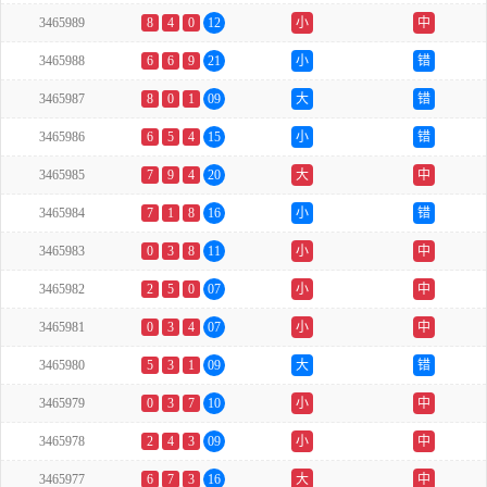
3465989
8
4
0
12
小
中
3465988
6
6
9
21
小
错
3465987
8
0
1
09
大
错
3465986
6
5
4
15
小
错
3465985
7
9
4
20
大
中
3465984
7
1
8
16
小
错
3465983
0
3
8
11
小
中
3465982
2
5
0
07
小
中
3465981
0
3
4
07
小
中
3465980
5
3
1
09
大
错
3465979
0
3
7
10
小
中
3465978
2
4
3
09
小
中
3465977
6
7
3
16
大
中