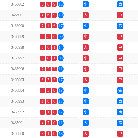
3466002
0
6
9
15
小
错
3466001
4
6
9
19
大
中
3466000
7
4
6
17
小
错
3465999
4
5
0
09
小
中
3465998
5
8
1
14
大
中
3465997
7
0
1
08
小
中
3465996
7
2
2
11
小
中
3465995
8
7
2
17
大
中
3465994
4
5
9
18
小
错
3465993
1
8
8
17
小
错
3465992
8
1
8
17
小
错
3465991
4
7
0
11
大
错
3465990
8
1
9
18
大
中