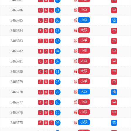
3466787
9
4
5
18
殺
中
小双
3466786
8
6
7
21
殺
中
小双
3466785
0
2
4
06
殺
错
大双
3466784
7
5
1
13
殺
中
小单
3466783
7
3
6
16
殺
中
小单
3466782
1
2
1
04
殺
中
大双
3466781
0
3
4
07
殺
中
大双
3466780
0
4
7
11
殺
中
小单
3466779
8
8
9
25
殺
中
大双
3466778
8
8
6
22
殺
错
小双
3466777
4
4
5
13
殺
中
小双
3466776
5
6
5
16
殺
中
小双
3466775
6
0
0
06
殺
错