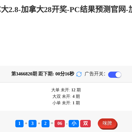
第
3466820
期 距下期:
00
分
16
秒
广告开关：
大单
未开:
12
期
大双
未开:
4
期
小单
未开:
1
期
1
+
3
+
2
=
06
-
小
双
咪牌