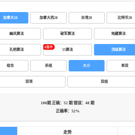
加拿大28
加拿大西28
台湾28
比特币28
幽风算法
破军算法
地藏算法
孔明算法
55算法
顶级算法
组合
杀组
大小
单双
双项
双组
100期 正确：52 期 错误：48 期
正确率：52%
走势