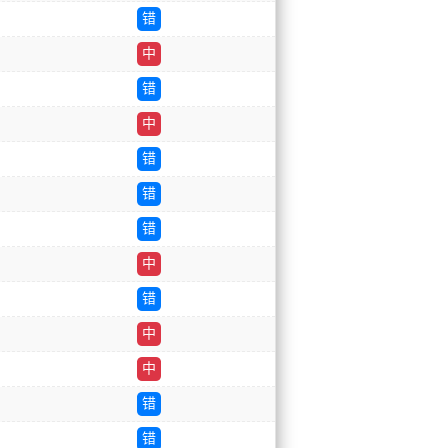
错
中
错
中
错
错
错
中
错
中
中
错
错