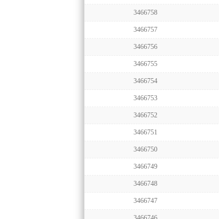
3466758
3466757
3466756
3466755
3466754
3466753
3466752
3466751
3466750
3466749
3466748
3466747
3466746