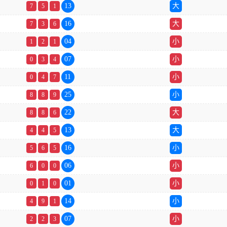
13
大
7
5
1
16
大
7
3
6
04
小
1
2
1
07
小
0
3
4
11
小
0
4
7
25
小
8
8
9
22
大
8
8
6
13
大
4
4
5
16
小
5
6
5
06
小
6
0
0
01
小
0
1
0
14
小
4
9
1
07
小
2
2
3