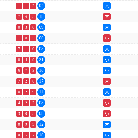
04
大
1
1
2
18
大
7
6
5
09
大
0
3
6
06
小
1
0
5
08
大
7
1
0
21
小
8
4
9
16
小
6
7
3
17
大
7
2
8
11
大
0
2
9
08
小
4
2
2
08
小
3
0
5
12
大
0
9
3
16
小
9
5
2