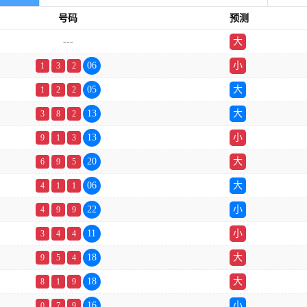
号码
预测
---
大
双
06
小
1
3
2
05
大
1
2
2
13
大
3
8
2
13
小
9
1
3
20
大
6
9
5
06
大
4
1
1
22
小
4
9
9
11
小
3
4
4
18
大
9
5
4
18
大
8
1
9
16
小
0
7
9