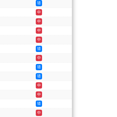
错
中
中
中
中
错
中
错
错
中
中
错
中