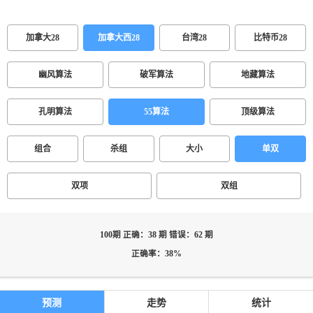
加拿大28
加拿大西28
台湾28
比特币28
幽风算法
破军算法
地藏算法
孔明算法
55算法
顶级算法
组合
杀组
大小
单双
双项
双组
100期 正确：38 期 错误：62 期
正确率：38%
预测
走势
统计