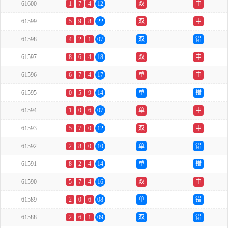
61600
1
7
4
12
双
中
61599
5
9
8
22
双
中
61598
4
2
1
07
双
错
61597
8
6
4
18
双
中
61596
6
7
4
17
单
中
61595
0
5
9
14
单
错
61594
1
0
6
07
单
中
61593
5
7
0
12
双
中
61592
2
8
0
10
单
错
61591
8
2
4
14
单
错
61590
5
7
4
16
双
中
61589
2
0
6
08
单
错
61588
2
6
1
09
双
错