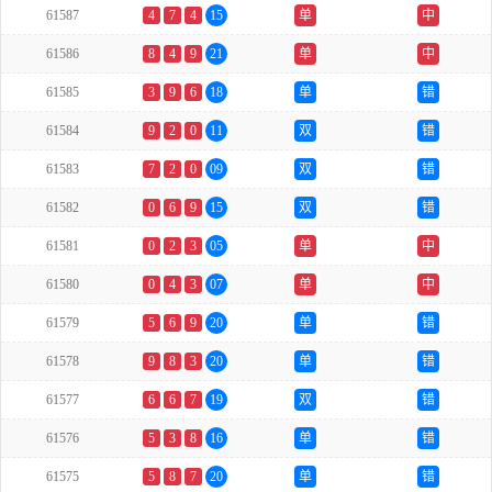
61587
4
7
4
15
单
中
61586
8
4
9
21
单
中
61585
3
9
6
18
单
错
61584
9
2
0
11
双
错
61583
7
2
0
09
双
错
61582
0
6
9
15
双
错
61581
0
2
3
05
单
中
61580
0
4
3
07
单
中
61579
5
6
9
20
单
错
61578
9
8
3
20
单
错
61577
6
6
7
19
双
错
61576
5
3
8
16
单
错
61575
5
8
7
20
单
错