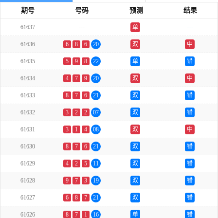
期号
号码
预测
结果
61637
---
单
---
61636
6
8
6
20
双
中
61635
5
9
8
22
单
错
61634
4
7
9
20
双
中
61633
8
7
6
21
双
错
61632
3
2
2
07
双
错
61631
3
1
4
08
双
中
61630
8
7
6
21
双
错
61629
4
2
5
11
双
错
61628
9
7
3
19
双
错
61627
6
8
7
21
双
错
61626
8
7
1
16
单
错