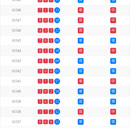
61549
9
0
2
11
双
错
61548
7
1
5
13
单
中
61547
9
9
0
18
双
中
61546
4
3
5
12
双
中
61545
7
0
1
08
单
错
61544
8
2
8
18
双
中
61543
0
7
2
09
双
错
61542
5
0
0
05
双
错
61541
5
7
5
17
单
中
61540
3
9
2
14
单
错
61539
5
6
4
15
双
错
61538
3
7
2
12
双
中
61537
0
6
6
12
单
错