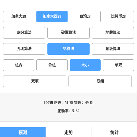
加拿大28
加拿大西28
台湾28
比特币28
幽风算法
破军算法
地藏算法
孔明算法
55算法
顶级算法
组合
杀组
大小
单双
双项
双组
100期 正确：51 期 错误：49 期
正确率：51%
预测
走势
统计