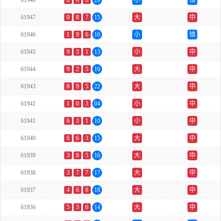
61948
8
6
6
20
小
错
61947
0
8
7
15
大
中
61946
1
9
6
16
小
错
61945
9
3
1
13
小
中
61944
9
2
5
16
大
中
61943
8
9
5
22
大
中
61942
1
0
3
04
小
中
61941
6
3
1
10
小
中
61940
6
6
3
15
大
中
61939
3
8
5
16
大
中
61938
3
7
7
17
大
中
61937
4
6
8
18
大
中
61936
5
3
6
14
大
中