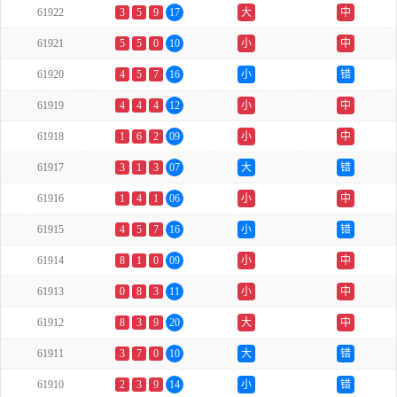
61922
3
5
9
17
大
中
61921
5
5
0
10
小
中
61920
4
5
7
16
小
错
61919
4
4
4
12
小
中
61918
1
6
2
09
小
中
61917
3
1
3
07
大
错
61916
1
4
1
06
小
中
61915
4
5
7
16
小
错
61914
8
1
0
09
小
中
61913
0
8
3
11
小
中
61912
8
3
9
20
大
中
61911
3
7
0
10
大
错
61910
2
3
9
14
小
错