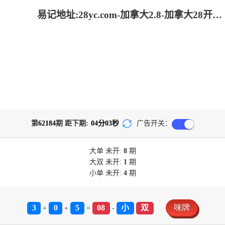
易记地址:28yc.com-加拿大2.8-加拿大28开奖-PC结果预测官网-加拿大2.8预测在线预测pc_专注研究加拿大预测!
第
62184
期 距下期:
04
分
03
秒
广告开关：
大单
未开:
8
期
大双
未开:
1
期
小单
未开:
4
期
3
0
5
08
小
双
咪牌
+
+
=
-