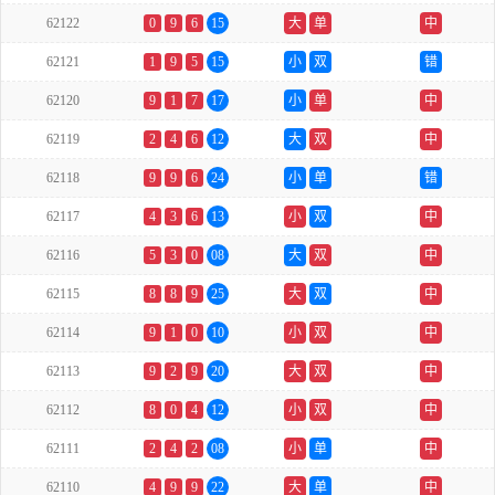
62122
0
9
6
15
大
单
中
62121
1
9
5
15
小
双
错
62120
9
1
7
17
小
单
中
62119
2
4
6
12
大
双
中
62118
9
9
6
24
小
单
错
62117
4
3
6
13
小
双
中
62116
5
3
0
08
大
双
中
62115
8
8
9
25
大
双
中
62114
9
1
0
10
小
双
中
62113
9
2
9
20
大
双
中
62112
8
0
4
12
小
双
中
62111
2
4
2
08
小
单
中
62110
4
9
9
22
大
单
中