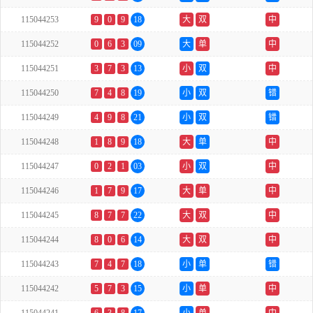
115044253
9
0
9
18
大
双
中
115044252
0
6
3
09
大
单
中
115044251
3
7
3
13
小
双
中
115044250
7
4
8
19
小
双
错
115044249
4
9
8
21
小
双
错
115044248
1
8
9
18
大
单
中
115044247
0
2
1
03
小
双
中
115044246
1
7
9
17
大
单
中
115044245
8
7
7
22
大
双
中
115044244
8
0
6
14
大
双
中
115044243
7
4
7
18
小
单
错
115044242
5
7
3
15
小
单
中