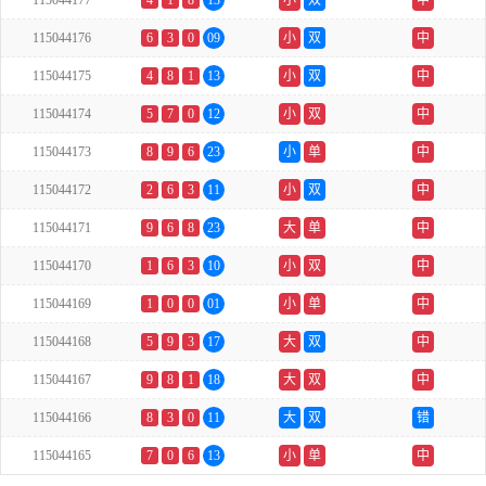
115044177
4
1
8
13
小
双
中
115044176
6
3
0
09
小
双
中
115044175
4
8
1
13
小
双
中
115044174
5
7
0
12
小
双
中
115044173
8
9
6
23
小
单
中
115044172
2
6
3
11
小
双
中
115044171
9
6
8
23
大
单
中
115044170
1
6
3
10
小
双
中
115044169
1
0
0
01
小
单
中
115044168
5
9
3
17
大
双
中
115044167
9
8
1
18
大
双
中
115044166
8
3
0
11
大
双
错
115044165
7
0
6
13
小
单
中