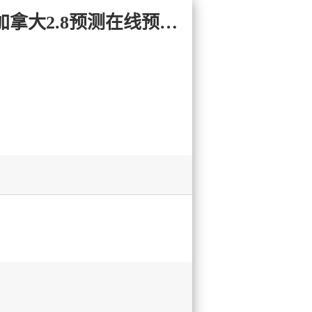
易记地址:28yc.com-加拿大2.8-加拿大28开奖-PC结果预测官网-加拿大2.8预测在线预测pc_专注研究加拿大预测!