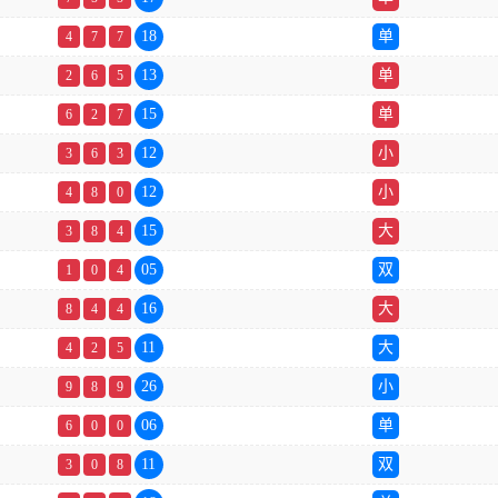
18
单
4
7
7
13
单
2
6
5
15
单
6
2
7
12
小
3
6
3
12
小
4
8
0
15
大
3
8
4
05
双
1
0
4
16
大
8
4
4
11
大
4
2
5
26
小
9
8
9
06
单
6
0
0
11
双
3
0
8