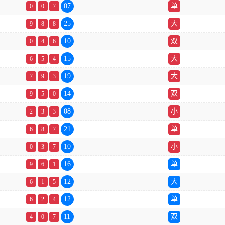
07
单
0
0
7
25
大
9
8
8
10
双
0
4
6
15
大
6
5
4
19
大
7
9
3
14
双
9
5
0
08
小
2
3
3
21
单
6
8
7
10
小
0
3
7
16
单
9
6
1
12
大
6
1
5
12
单
6
2
4
11
双
4
0
7