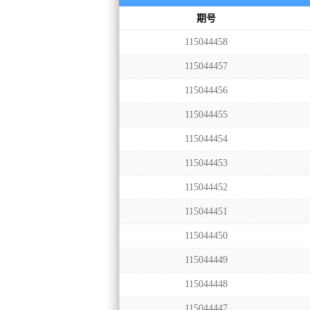
期号
115044458
115044457
115044456
115044455
115044454
115044453
115044452
115044451
115044450
115044449
115044448
115044447