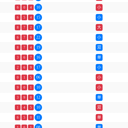
10
小
6
0
4
15
小
6
5
4
17
大
8
7
2
22
小
6
7
9
19
双
8
7
4
16
单
3
6
7
17
小
2
6
9
06
小
0
1
5
10
小
9
0
1
12
单
3
9
0
10
双
1
4
5
11
单
6
5
0
08
单
1
6
1