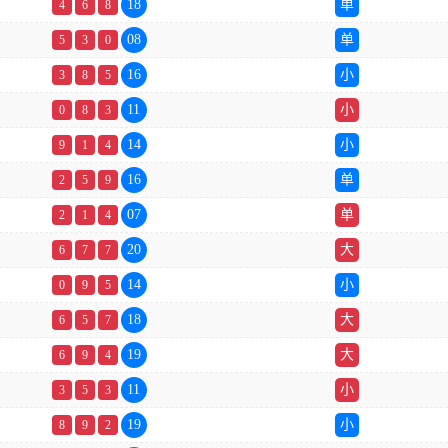
18
单
4
6
8
08
单
5
3
0
16
小
3
8
5
11
小
0
8
3
14
小
9
1
4
16
单
2
5
9
07
单
2
1
4
20
大
6
7
7
14
小
0
9
5
18
大
6
5
7
19
大
6
9
4
11
小
3
5
3
19
小
8
9
2