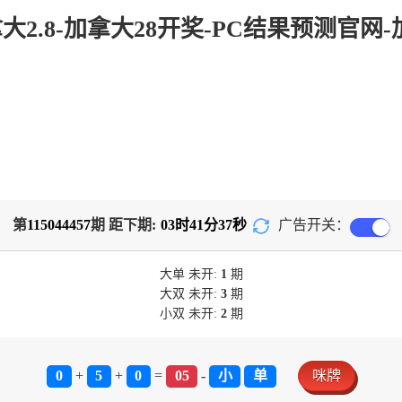
第
115044457
期 距下期:
03
时
41
分
37
秒
广告开关：
大单
未开:
1
期
大双
未开:
3
期
小双
未开:
2
期
0
+
5
+
0
=
05
-
小
单
咪牌