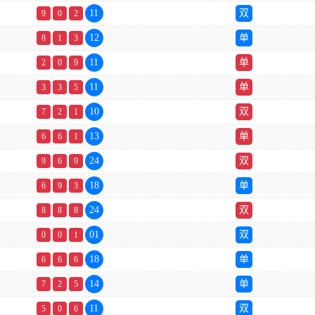
11
双
9
0
2
12
单
8
1
3
11
单
2
0
9
11
单
3
3
5
10
双
7
2
1
13
单
6
6
1
24
双
9
6
9
18
单
6
9
3
24
双
8
8
8
01
双
0
0
1
18
单
6
6
6
14
单
7
2
5
11
双
5
0
6