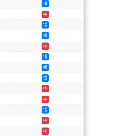
错
中
错
错
中
错
错
错
中
中
错
中
中