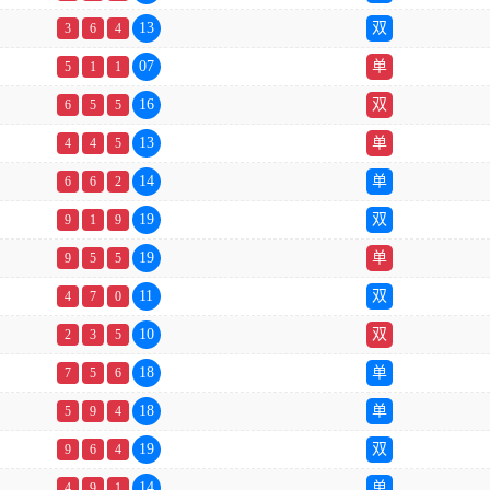
13
双
3
6
4
07
单
5
1
1
16
双
6
5
5
13
单
4
4
5
14
单
6
6
2
19
双
9
1
9
19
单
9
5
5
11
双
4
7
0
10
双
2
3
5
18
单
7
5
6
18
单
5
9
4
19
双
9
6
4
14
单
4
9
1