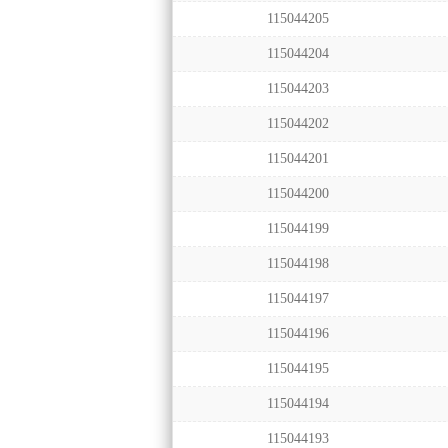
115044205
115044204
115044203
115044202
115044201
115044200
115044199
115044198
115044197
115044196
115044195
115044194
115044193