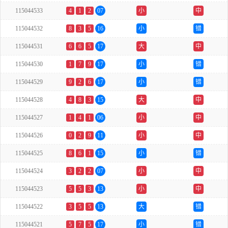
115044533
4
1
2
07
小
中
115044532
8
3
5
16
小
错
115044531
6
6
5
17
大
中
115044530
1
7
9
17
小
错
115044529
9
2
6
17
小
错
115044528
4
8
3
15
大
中
115044527
1
4
1
06
小
中
115044526
0
2
9
11
小
中
115044525
8
6
1
15
小
错
115044524
3
2
2
07
小
中
115044523
5
5
3
13
小
中
115044522
3
5
5
13
大
错
115044521
5
7
5
17
小
错