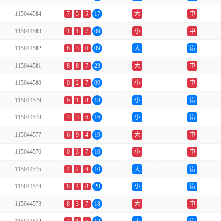
115044584
7
5
5
17
大
中
115044583
1
1
7
09
小
中
115044582
6
3
0
09
大
错
115044581
8
8
7
23
大
中
115044580
0
2
7
09
小
中
115044579
9
1
8
18
小
错
115044578
7
3
6
16
小
错
115044577
6
9
4
19
大
中
115044576
0
3
7
10
小
中
115044575
4
2
4
10
大
错
115044574
8
4
8
20
小
错
115044573
8
3
7
18
大
中