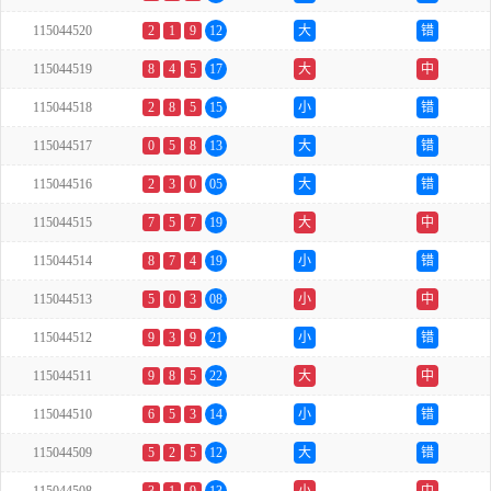
115044520
2
1
9
12
大
错
115044519
8
4
5
17
大
中
115044518
2
8
5
15
小
错
115044517
0
5
8
13
大
错
115044516
2
3
0
05
大
错
115044515
7
5
7
19
大
中
115044514
8
7
4
19
小
错
115044513
5
0
3
08
小
中
115044512
9
3
9
21
小
错
115044511
9
8
5
22
大
中
115044510
6
5
3
14
小
错
115044509
5
2
5
12
大
错