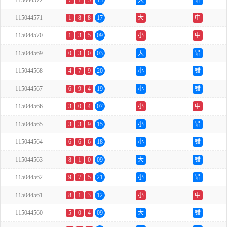
115044572
7
1
5
13
大
错
115044571
1
8
8
17
大
中
115044570
1
3
5
09
小
中
115044569
0
3
0
03
大
错
115044568
4
7
9
20
小
错
115044567
6
9
4
19
小
错
115044566
3
0
4
07
小
中
115044565
3
3
9
15
小
错
115044564
6
6
6
18
小
错
115044563
8
1
0
09
大
错
115044562
9
7
5
21
小
错
115044561
8
1
3
12
小
中
115044560
5
0
4
09
大
错