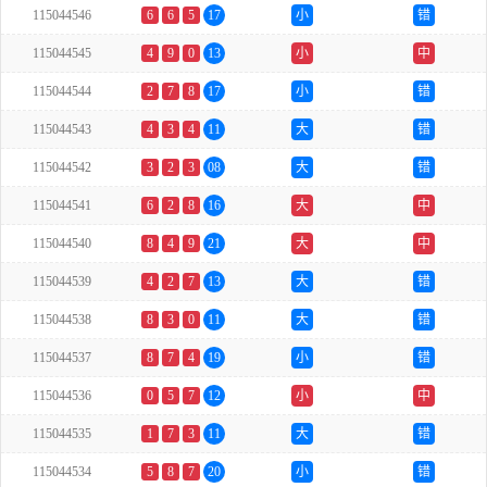
115044546
6
6
5
17
小
错
115044545
4
9
0
13
小
中
115044544
2
7
8
17
小
错
115044543
4
3
4
11
大
错
115044542
3
2
3
08
大
错
115044541
6
2
8
16
大
中
115044540
8
4
9
21
大
中
115044539
4
2
7
13
大
错
115044538
8
3
0
11
大
错
115044537
8
7
4
19
小
错
115044536
0
5
7
12
小
中
115044535
1
7
3
11
大
错
115044534
5
8
7
20
小
错