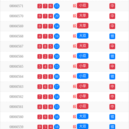
小双
08060571
2
7
6
15
殺
中
大单
08060570
9
7
4
20
殺
中
大单
08060569
0
7
7
14
殺
中
大双
08060568
4
7
5
16
殺
错
大双
08060567
0
8
5
13
殺
中
小双
08060566
1
2
7
10
殺
错
小单
08060565
5
4
6
15
殺
中
小双
08060564
2
5
1
08
殺
错
小单
08060563
3
6
8
17
殺
中
小单
08060562
7
2
5
14
殺
中
小双
08060561
4
5
4
13
殺
中
大双
08060560
2
9
5
16
殺
错
大双
08060559
9
5
4
18
殺
错