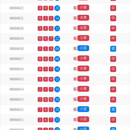
小单
08060622
4
9
7
20
殺
中
大单
08060621
9
3
2
14
殺
中
大双
08060620
3
4
6
13
殺
中
小单
08060619
6
9
7
22
殺
中
小双
08060618
1
2
5
08
殺
错
小单
08060617
0
6
2
08
殺
中
大单
08060616
9
2
7
18
殺
中
小单
08060615
3
0
9
12
殺
中
小单
08060614
2
1
7
10
殺
中
小单
08060613
1
0
9
10
殺
中
小双
08060612
7
0
3
10
殺
错
小双
08060611
2
6
7
15
殺
中
小双