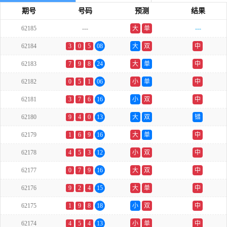
期号
号码
预测
结果
62185
---
大
单
---
62184
3
0
5
08
大
双
中
62183
7
9
8
24
大
单
中
62182
0
5
1
06
小
单
中
62181
3
7
6
16
小
双
中
62180
9
4
0
13
大
双
错
62179
1
6
9
16
大
单
中
62178
4
5
3
12
小
双
中
62177
0
7
9
16
大
双
中
62176
9
2
4
15
大
单
中
62175
1
9
8
18
小
双
中
62174
4
5
4
13
小
单
中