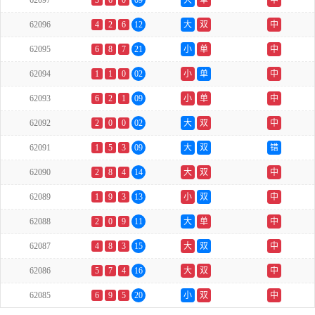
62097
3
6
0
09
大
单
中
62096
4
2
6
12
大
双
中
62095
6
8
7
21
小
单
中
62094
1
1
0
02
小
单
中
62093
6
2
1
09
小
单
中
62092
2
0
0
02
大
双
中
62091
1
5
3
09
大
双
错
62090
2
8
4
14
大
双
中
62089
1
9
3
13
小
双
中
62088
2
0
9
11
大
单
中
62087
4
8
3
15
大
双
中
62086
5
7
4
16
大
双
中
62085
6
9
5
20
小
双
中