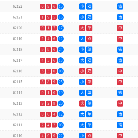
62122
0
9
6
15
小
双
错
62121
1
9
5
15
小
双
错
62120
9
1
7
17
大
单
中
62119
2
4
6
12
大
双
中
62118
9
9
6
24
小
单
错
62117
4
3
6
13
大
双
错
62116
5
3
0
08
小
双
中
62115
8
8
9
25
小
单
中
62114
9
1
0
10
大
单
错
62113
9
2
9
20
大
单
中
62112
8
0
4
12
大
单
错
62111
2
4
2
08
大
单
错
62110
4
9
9
22
小
双
中