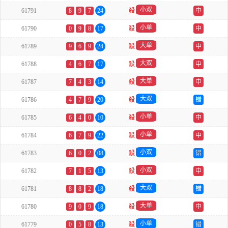
小双
61791
8
9
7
24
殺
中
小单
61790
0
9
8
17
殺
中
大单
61789
9
6
9
24
殺
中
大双
61788
4
6
7
17
殺
中
大单
61787
7
4
3
14
殺
中
大双
61786
4
7
9
20
殺
错
小单
61785
6
4
0
10
殺
中
小单
61784
6
7
9
22
殺
中
小双
61783
6
0
2
08
殺
错
小双
61782
7
1
5
13
殺
中
大双
61781
8
8
2
18
殺
错
大单
61780
9
0
9
18
殺
中
小单
61779
0
5
8
13
殺
错