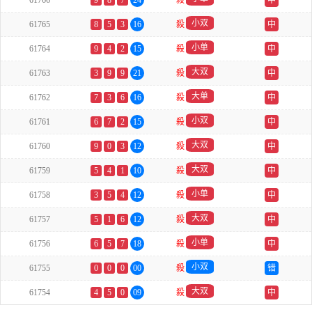
61766
9
8
7
24
殺
中
小双
61765
8
5
3
16
殺
中
小单
61764
9
4
2
15
殺
中
大双
61763
3
9
9
21
殺
中
大单
61762
7
3
6
16
殺
中
小双
61761
6
7
2
15
殺
中
大双
61760
9
0
3
12
殺
中
大双
61759
5
4
1
10
殺
中
小单
61758
3
5
4
12
殺
中
大双
61757
5
1
6
12
殺
中
小单
61756
6
5
7
18
殺
中
小双
61755
0
0
0
00
殺
错
大双
61754
4
5
0
09
殺
中