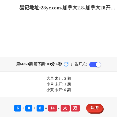
易记地址:28yc.com-加拿大2.8-加拿大28开奖-PC结果预测官网-加拿大2.8预测在线预测pc_专注研究加拿大预测!
第
61853
期 距下期:
03
分
56
秒
广告开关：
大单
未开:
5
期
小单
未开:
1
期
小双
未开:
6
期
6
0
8
14
大
双
咪牌
+
+
=
-