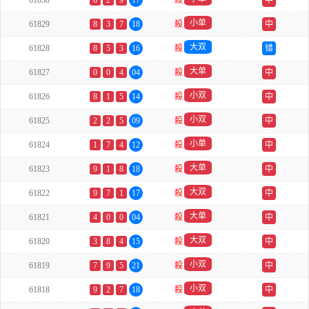
61830
6
2
9
17
殺
中
小单
61829
8
3
7
18
殺
中
大双
61828
8
5
3
16
殺
错
大单
61827
0
0
4
04
殺
中
小双
61826
8
1
5
14
殺
中
小双
61825
2
2
5
09
殺
中
小单
61824
1
7
4
12
殺
中
大单
61823
9
1
8
18
殺
中
大双
61822
9
7
1
17
殺
中
大单
61821
4
0
0
04
殺
中
大双
61820
3
8
4
15
殺
中
小双
61819
7
9
5
21
殺
中
小双
61818
9
2
7
18
殺
中