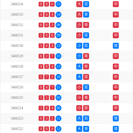
3466534
0
9
6
15
大
双
中
3466533
4
6
4
14
大
单
中
3466532
6
0
3
09
小
单
中
3466531
1
0
8
09
小
双
中
3466530
5
6
4
15
小
双
错
3466529
6
2
7
15
小
单
中
3466528
9
0
4
13
大
单
中
3466527
1
7
2
10
大
双
中
3466526
0
4
7
11
小
双
中
3466525
1
1
1
03
小
单
中
3466524
2
0
4
06
小
双
中
3466523
6
3
2
11
大
双
错
3466522
4
0
8
12
大
单
错