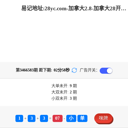
易记地址:28yc.com-加拿大2.8-加拿大28开奖-PC结果预测官网-加拿大2.8预测在线预测pc_专注研究加拿大预测!
第
3466583
期 距下期:
02
分
58
秒
广告开关：
大单
未开:
9
期
大双
未开:
2
期
小双
未开:
3
期
1
3
3
07
小
单
咪牌
+
+
=
-