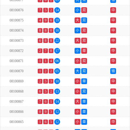
08100877
3
0
2
05
大
双
错
08100876
7
5
2
14
小
双
中
08100875
4
9
6
19
大
双
中
08100874
8
8
0
16
小
双
中
08100873
6
8
8
22
大
双
中
08100872
2
7
8
17
小
单
中
08100871
1
1
4
06
小
双
中
08100870
1
2
2
05
大
双
错
08100869
2
5
3
10
小
单
中
08100868
6
5
2
13
小
双
中
08100867
7
6
1
14
大
单
中
08100866
0
9
3
12
小
单
中
08100865
1
6
5
12
小
单
中