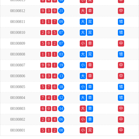
08100813
0
4
6
10
小
双
中
08100812
9
3
9
21
大
单
中
08100811
1
1
7
09
大
双
错
08100810
2
0
5
07
大
双
错
08100809
5
0
2
07
小
单
中
08100808
1
1
1
03
大
双
错
08100807
9
9
1
19
小
单
中
08100806
6
3
4
13
大
单
中
08100805
5
7
6
18
小
单
错
08100804
7
4
1
12
大
单
错
08100803
6
0
8
14
大
单
中
08100802
2
0
4
06
小
单
中
08100801
5
1
2
08
小
双
中