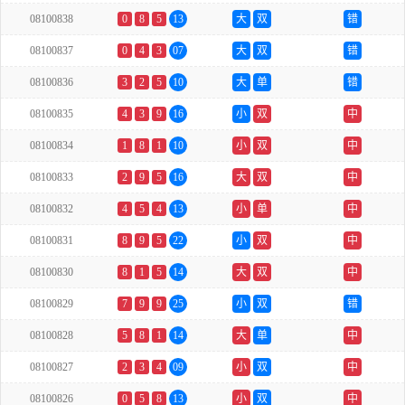
08100838
0
8
5
13
大
双
错
08100837
0
4
3
07
大
双
错
08100836
3
2
5
10
大
单
错
08100835
4
3
9
16
小
双
中
08100834
1
8
1
10
小
双
中
08100833
2
9
5
16
大
双
中
08100832
4
5
4
13
小
单
中
08100831
8
9
5
22
小
双
中
08100830
8
1
5
14
大
双
中
08100829
7
9
9
25
小
双
错
08100828
5
8
1
14
大
单
中
08100827
2
3
4
09
小
双
中
08100826
0
5
8
13
小
双
中