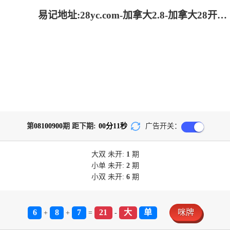
易记地址:28yc.com-加拿大2.8-加拿大28开奖-PC结果预测官网-加拿大2.8预测在线预测pc_专注研究加拿大预测!
第
08100900
期 距下期:
00
分
11
秒
广告开关：
大双
未开:
1
期
小单
未开:
2
期
小双
未开:
6
期
6
8
7
21
大
单
咪牌
+
+
=
-