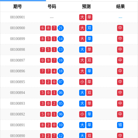
期号
号码
预测
结果
08100901
---
大
单
---
08100900
6
8
7
21
大
双
中
08100899
8
5
1
14
大
单
中
08100898
7
5
1
13
大
单
中
08100897
0
9
7
16
大
双
中
08100896
7
7
4
18
大
单
中
08100895
5
2
0
07
小
单
中
08100894
5
0
1
06
大
双
中
08100893
3
0
2
05
大
单
中
08100892
5
0
1
06
小
单
中
08100891
8
2
0
10
大
单
错
08100890
3
2
7
12
大
双
中