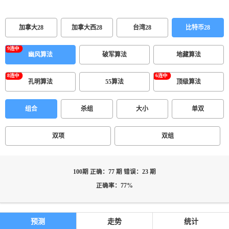
加拿大28
加拿大西28
台湾28
比特币28
幽风算法
破军算法
地藏算法
孔明算法
55算法
顶级算法
组合
杀组
大小
单双
双项
双组
100期 正确：77 期 错误：23 期
正确率：77%
预测
走势
统计