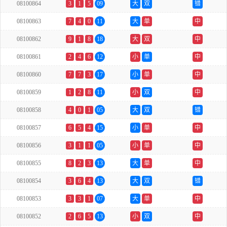
08100864
3
1
5
09
大
双
错
08100863
7
4
0
11
大
单
中
08100862
9
1
8
18
大
双
中
08100861
2
4
6
12
小
单
中
08100860
7
7
3
17
小
单
中
08100859
1
2
8
11
小
双
中
08100858
4
0
1
05
大
双
错
08100857
6
5
4
15
小
单
中
08100856
3
1
1
05
小
单
中
08100855
8
2
3
13
大
单
中
08100854
3
6
4
13
大
双
错
08100853
3
3
1
07
大
单
中
08100852
2
6
5
13
小
双
中