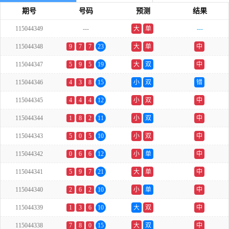
期号
号码
预测
结果
115044349
---
大
单
---
115044348
9
7
7
23
大
单
中
115044347
5
9
5
19
大
双
中
115044346
4
3
8
15
小
双
错
115044345
4
4
4
12
小
双
中
115044344
1
8
2
11
小
双
中
115044343
5
0
5
10
小
双
中
115044342
0
6
6
12
小
单
中
115044341
5
9
7
21
大
单
中
115044340
2
6
2
10
小
单
中
115044339
1
3
6
10
大
双
中
115044338
7
8
0
15
大
双
中