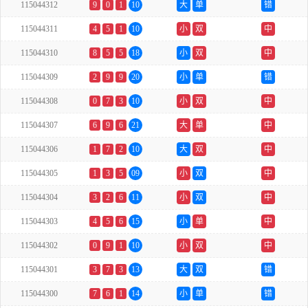
115044312
9
0
1
10
大
单
错
115044311
4
5
1
10
小
双
中
115044310
8
5
5
18
小
双
中
115044309
2
9
9
20
小
单
错
115044308
0
7
3
10
小
双
中
115044307
6
9
6
21
大
单
中
115044306
1
7
2
10
大
双
中
115044305
1
3
5
09
小
双
中
115044304
3
2
6
11
小
双
中
115044303
4
5
6
15
小
单
中
115044302
0
9
1
10
小
双
中
115044301
3
7
3
13
大
双
错
115044300
7
6
1
14
小
单
错