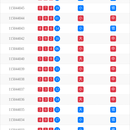
115044045
8
7
4
19
小
错
115044044
1
0
0
01
小
中
115044043
4
4
6
14
小
错
115044042
5
9
2
16
大
中
115044041
1
1
4
06
小
中
115044040
5
7
9
21
大
中
115044039
6
0
5
11
小
中
115044038
2
8
5
15
大
中
115044037
7
3
2
12
小
中
115044036
9
3
2
14
大
中
115044035
3
6
2
11
大
错
115044034
4
9
4
17
小
错